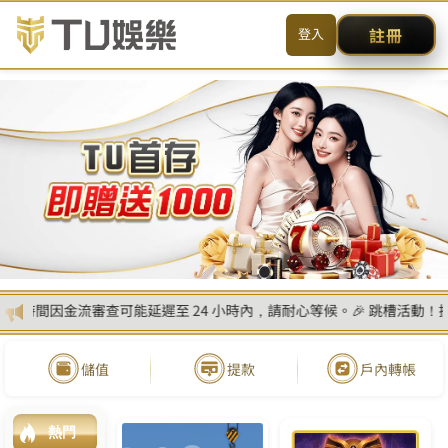
DG真人百家樂 | 線上真人娛樂
城首選 | 真人荷官發牌 | 多種下
注選項