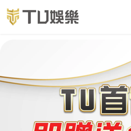
首頁
YO
YO
T
真
U
人
百
家
樂
官
網