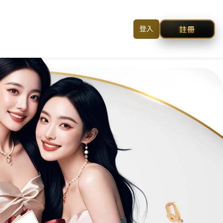
優惠
YO百家樂試玩
YO真人直播
娛
百
娛
百
百
百
百
樂
家
樂
家
家
家
家
城
樂
城
樂
樂
樂
樂
彩
免
V
試
試
進
常
金
費
I
玩
玩
階
見
活
試
P
攻
心
技
問
動
玩
優
略
得
巧
題
惠