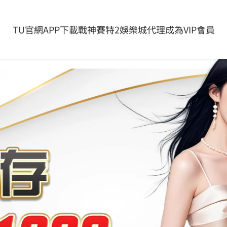
真人百家樂
YO娛樂城推薦
真人百家樂作弊
YO百家樂
Y
百
娛
娛
娛
娛
娛
娛
百
百
如
安
百
娛
娛
娛
娛
O
家
樂
樂
樂
樂
樂
樂
家
家
何
全
家
樂
樂
樂
樂
百
百
樂
城
城
城
城
城
城
樂
樂
辨
的
樂
城
城
城
城
家
家
新
評
攻
優
新
論
作
防
識
百
作
首
存
返
樂
樂
手
比
略
惠
聞
壇
弊
作
線
家
弊
儲
款
水
介
攻
指
方
弊
上
樂
的
優
優
優
紹
略
南
法
技
真
平
風
惠
惠
惠
巧
人
台
險
百
與
家
後
樂
果
作