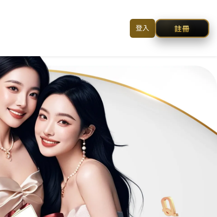
優惠
YO百家樂試玩
YO真人直播
娛
百
娛
百
百
百
百
樂
家
樂
家
家
家
家
城
樂
城
樂
樂
樂
樂
彩
免
V
試
試
進
常
金
費
I
玩
玩
階
見
活
試
P
攻
心
技
問
動
玩
優
略
得
巧
題
惠