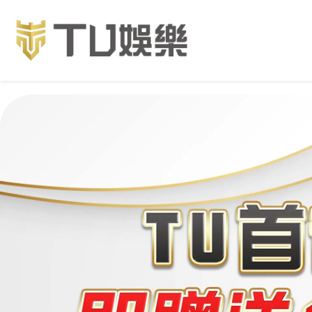
首頁
YO
YO
T
真
U
人
百
家
樂
官
網